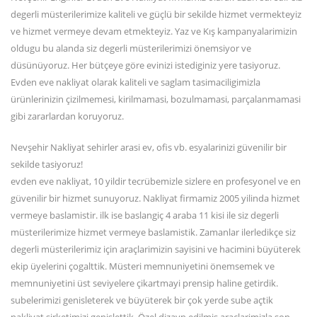
degerli müsterilerimize kaliteli ve güçlü bir sekilde hizmet vermekteyiz
ve hizmet vermeye devam etmekteyiz. Yaz ve Kış kampanyalarimizin
oldugu bu alanda siz degerli müsterilerimizi önemsiyor ve
düsünüyoruz. Her bütçeye göre evinizi istediginiz yere tasiyoruz.
Evden eve nakliyat olarak kaliteli ve saglam tasimaciligimizla
ürünlerinizin çizilmemesi, kirilmamasi, bozulmamasi, parçalanmamasi
gibi zararlardan koruyoruz.
Nevşehir Nakliyat sehirler arasi ev, ofis vb. esyalarinizi güvenilir bir
sekilde tasiyoruz!
evden eve nakliyat, 10 yildir tecrübemizle sizlere en profesyonel ve en
güvenilir bir hizmet sunuyoruz. Nakliyat firmamiz 2005 yilinda hizmet
vermeye baslamistir. ilk ise baslangiç 4 araba 11 kisi ile siz degerli
müsterilerimize hizmet vermeye baslamistik. Zamanlar ilerledikçe siz
degerli müsterilerimiz için araçlarimizin sayisini ve hacimini büyüterek
ekip üyelerini çogalttik. Müsteri memnuniyetini önemsemek ve
memnuniyetini üst seviyelere çikartmayi prensip haline getirdik.
subelerimizi genisleterek ve büyüterek bir çok yerde sube açtik