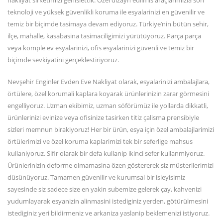
nakliyat sirketimizi genislettik. Özel dizayn edilmis araçlarimizla son
teknoloji ve yüksek güvenlikli koruma ile esyalarinizi en güvenilir ve
temiz bir biçimde tasimaya devam ediyoruz. Türkiye’nin bütün sehir,
ilçe, mahalle, kasabasina tasimaciligimizi yürütüyoruz. Parça parça
veya komple ev esyalarinizi, ofis esyalarinizi güvenli ve temiz bir
biçimde sevkiyatini gerçeklestiriyoruz.
Nevşehir Enginler Evden Eve Nakliyat olarak, esyalarinizi ambalajlara,
örtülere, özel korumali kaplara koyarak ürünlerinizin zarar görmesini
engelliyoruz. Uzman ekibimiz, uzman söförümüz ile yollarda dikkatli,
ürünlerinizi evinize veya ofisinize tasirken titiz çalisma prensibiyle
sizleri memnun birakiyoruz! Her bir ürün, esya için özel ambalajlarimizi
örtülerimizi ve özel koruma kaplarimizi tek bir seferlige mahsus
kullaniyoruz. Sifir olarak bir defa kullanip ikinci sefer kullanmiyoruz.
Ürünlerinizin deforme olmamasina özen göstererek siz müsterilerimizi
düsünüyoruz. Tamamen güvenilir ve kurumsal bir isleyisimiz
sayesinde siz sadece size en yakin subemize gelerek çay, kahvenizi
yudumlayarak esyanizin alinmasini istediginiz yerden, götürülmesini
istediginiz yeri bildirmeniz ve arkaniza yaslanip beklemenizi istiyoruz.