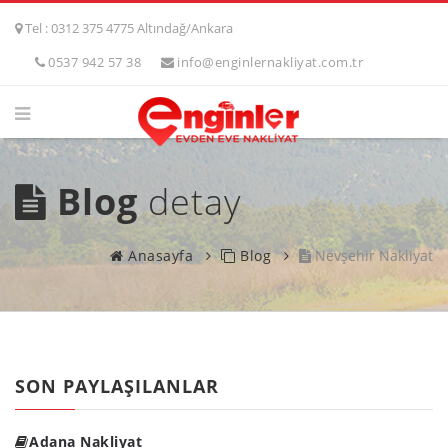
Tel : 0312 375 4775 Altındağ/Ankara
0537 942 57 38
info@enginlernakliyat.com.tr
Blog
detay
Anasayfa
Blog
Nevşehir Nakliyat
SON PAYLAŞILANLAR
Adana Nakliyat