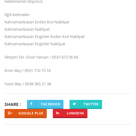
beklemenizi istiyoruz.
İlgili Kelimeler:
Kahramankazan Evden Eve Nakliyat
Kahramankazan Nakliyat
Kahramankazan Enginler Evden Eve Nakliyat
Kahramankazan Enginler Nakliyat
İletişim Tel : Ersin Yaman / 0537 473 56 09
Emin Bey / 0531 710 73 16
Yasin Bey / 0538 365 21 38
SHARE :
FACEBOOK
TWITTER
GOOGLE PLUS
LINKEDIN