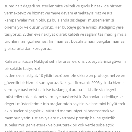
süredir siz degerli müsterilerimize kaliteli ve güçlü bir sekilde hizmet
vermekteyiz ve hizmet vermeye devam etmekteyiz. Yaz ve Kış
kampanyalarimizin oldugu bu alanda siz degerli müsterilerimizi
önemsiyor ve düsünüyoruz. Her bütçeye göre evinizi istediginiz yere
tasiyoruz. Evden eve nakliyat olarak kaliteli ve saglam tasimaciligimizla
ürünlerinizin çizilmemesi, kirilmamasi, bozulmamasi, parçalanmamasi
gibi zararlardan koruyoruz.
Kahramankazan Nakliyat sehirler arasi ev, ofis vb. esyalarinizi güvenilir
bir sekilde tasiyoruz!
evden eve nakliyat, 10 yildir tecrübemizle sizlere en profesyonel ve en
güvenilir bir hizmet sunuyoruz. Nakliyat firmamiz 2005 yilinda hizmet
vermeye baslamistir. ilk ise baslangiç 4 araba 11 kisi ile siz degerli
müsterilerimize hizmet vermeye baslamistik. Zamanlar ilerledikçe siz
degerli müsterilerimiz için araçlarimizin sayisini ve hacimini büyüterek
ekip üyelerini çogalttik. Müsteri memnuniyetini önemsemek ve
memnuniyetini üst seviyelere çikartmayi prensip haline getirdik.
subelerimizi genisleterek ve büyüterek bir çok yerde sube açtik