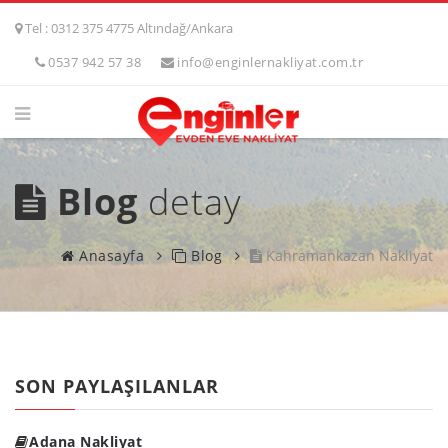
Tel : 0312 375 4775 Altındağ/Ankara
0537 942 57 38
info@enginlernakliyat.com.tr
Blog
detay
Anasayfa
Blog
Kahramankazan Nakliyat
SON PAYLAŞILANLAR
Adana Nakliyat