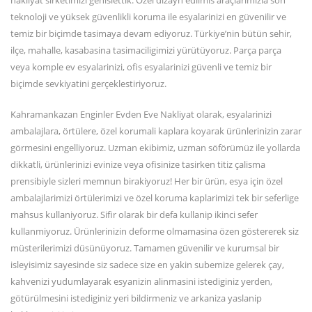
nakliyat sirketimizi genislettik. Özel dizayn edilmis araçlarimizla son
teknoloji ve yüksek güvenlikli koruma ile esyalarinizi en güvenilir ve
temiz bir biçimde tasimaya devam ediyoruz. Türkiye’nin bütün sehir,
ilçe, mahalle, kasabasina tasimaciligimizi yürütüyoruz. Parça parça
veya komple ev esyalarinizi, ofis esyalarinizi güvenli ve temiz bir
biçimde sevkiyatini gerçeklestiriyoruz.
Kahramankazan Enginler Evden Eve Nakliyat olarak, esyalarinizi
ambalajlara, örtülere, özel korumali kaplara koyarak ürünlerinizin zarar
görmesini engelliyoruz. Uzman ekibimiz, uzman söförümüz ile yollarda
dikkatli, ürünlerinizi evinize veya ofisinize tasirken titiz çalisma
prensibiyle sizleri memnun birakiyoruz! Her bir ürün, esya için özel
ambalajlarimizi örtülerimizi ve özel koruma kaplarimizi tek bir seferlige
mahsus kullaniyoruz. Sifir olarak bir defa kullanip ikinci sefer
kullanmiyoruz. Ürünlerinizin deforme olmamasina özen göstererek siz
müsterilerimizi düsünüyoruz. Tamamen güvenilir ve kurumsal bir
isleyisimiz sayesinde siz sadece size en yakin subemize gelerek çay,
kahvenizi yudumlayarak esyanizin alinmasini istediginiz yerden,
götürülmesini istediginiz yeri bildirmeniz ve arkaniza yaslanip